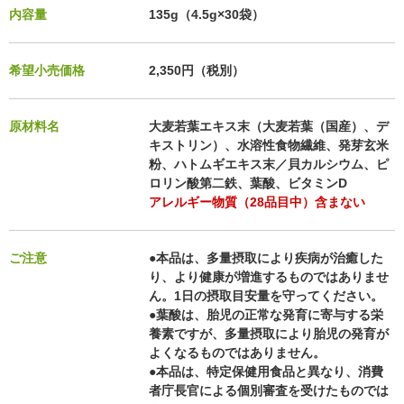
内容量
135g（4.5g×30袋）
希望小売価格
2,350円（税別）
原材料名
大麦若葉エキス末（大麦若葉（国産）、デ
キストリン）、水溶性食物繊維、発芽玄米
粉、ハトムギエキス末／貝カルシウム、ピ
ロリン酸第二鉄、葉酸、ビタミンD
アレルギー物質（28品目中）含まない
ご注意
●本品は、多量摂取により疾病が治癒した
り、より健康が増進するものではありませ
ん。1日の摂取目安量を守ってください。
●葉酸は、胎児の正常な発育に寄与する栄
養素ですが、多量摂取により胎児の発育が
よくなるものではありません。
●本品は、特定保健用食品と異なり、消費
者庁長官による個別審査を受けたものでは