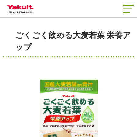
商品情報
ごくごく飲める大麦若葉 栄養ア
知る・楽しむ
ップ
工場見学
品質と安全
会社情報
お客さまサポート
新着情報
よくあるご質問