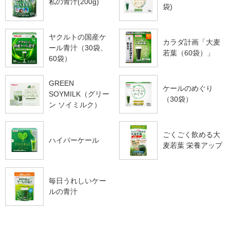
私の青汁(200g)
袋)
ヤクルトの国産ケ
カラダ計画「大麦
ール青汁（30袋、
若葉（60袋）」
60袋）
GREEN
ケールのめぐり
SOYMILK（グリー
（30袋）
ン ソイミルク）
ごくごく飲める大
ハイパーケール
麦若葉 栄養アップ
毎日うれしいケー
ルの青汁