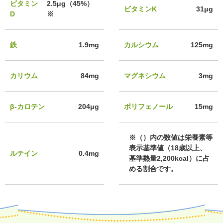
ビタミン
2.5μg（45%）
ビタミンK
31μg
D
※
鉄
1.9mg
カルシウム
125mg
カリウム
84mg
マグネシウム
3mg
β-カロテン
204μg
ポリフェノール
15mg
※（）内の数値は栄養素等
表示基準値（18歳以上、
ルテイン
0.4mg
基準熱量2,200kcal）に占
める割合です。