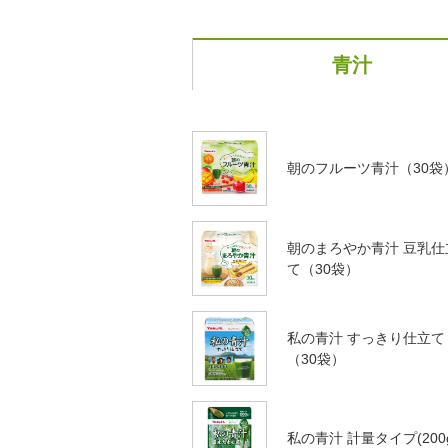
青汁
朝のフルーツ青汁（30袋
朝のまろやか青汁 豆乳仕
て（30袋）
私の青汁 すっきり仕立て
（30袋）
私の青汁 計量タイプ(200