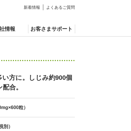
新着情報
よくあるご質問
社情報
お客さまサポート
青汁
情報
スペシャルサイト
い方に。しじみ約900個
ン配合。
0mg×600粒）
（税別）