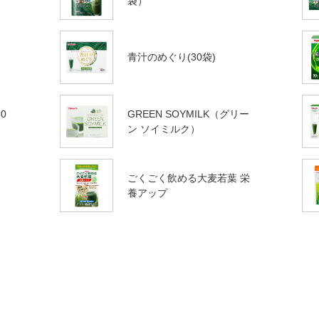
袋）
青汁のめぐり(30袋)
0
GREEN SOYMILK（グリー
ン ソイミルク）
ごくごく飲める大麦若葉 栄
養アップ