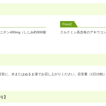
Point2
ニチン400mg（しじみ約900個
クルクミン高含有のアキウコ
目安に、水またはぬるま湯でお召し上がりください。目安量（1日10粒
たり】