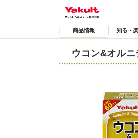
商品情報
知る・
青汁 商品一覧
おすすめレシピ
工場見学 1日の流れ
安全と品質への取り組み
会社案内
よくあるご質問
ウコン&オルニ
ヤクルトの国産ケール青汁
沿革
スペシャ