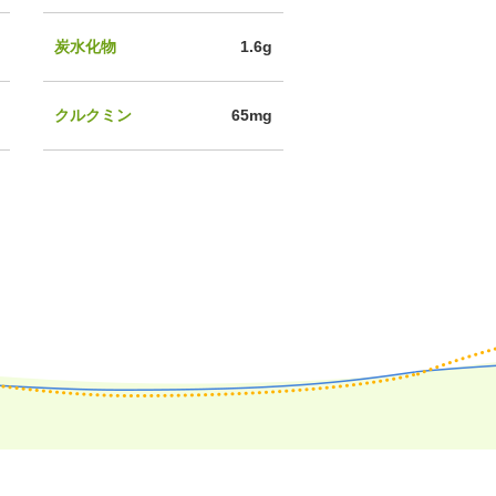
炭水化物
1.6g
クルクミン
65mg