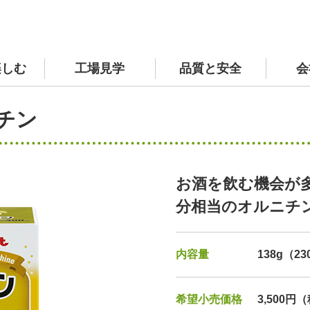
楽しむ
工場見学
品質と安全
会
サプリメント 商品一覧
TVCM紹介ページ
原材料へのこだわり
社長挨拶
個人情報の保護
私の
採用
チン
ルサイト
環境へのとりくみ
お酒を飲む機会が多
分相当のオルニチ
内容量
138g（23
希望小売価格
3,500円