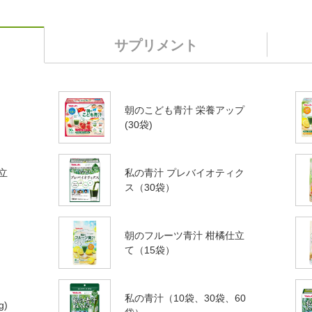
サプリメント
朝のこども青汁 栄養アップ
）
(30袋)
立
私の青汁 プレバイオティク
ス（30袋）
朝のフルーツ青汁 柑橘仕立
て（15袋）
私の青汁（10袋、30袋、60
g)