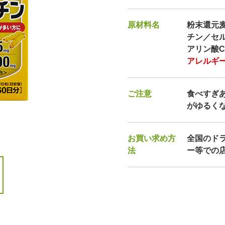
原材料名
粉末還元
チン／セ
アリン酸C
アレルギー
ご注意
食べすぎ
がゆるく
お買い求め方
全国のド
法
ー等での