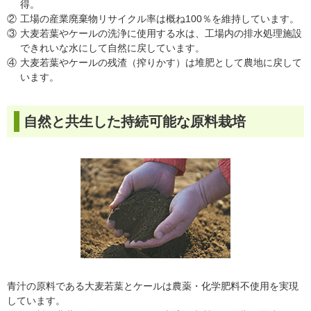
得。
②
工場の産業廃棄物リサイクル率は概ね100％を維持しています。
③
大麦若葉やケールの洗浄に使用する水は、工場内の排水処理施設
できれいな水にして自然に戻しています。
④
大麦若葉やケールの残渣（搾りかす）は堆肥として農地に戻して
います。
自然と共生した持続可能な原料栽培
青汁の原料である大麦若葉とケールは農薬・化学肥料不使用を実現
しています。