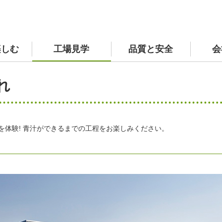
楽しむ
工場見学
品質と安全
会
サプリメント 商品一覧
TVCM紹介ページ
原材料へのこだわり
社長挨拶
個人情報の保護
私の
採用
れ
ルサイト
環境へのとりくみ
を体験! 青汁ができるまでの工程をお楽しみください。