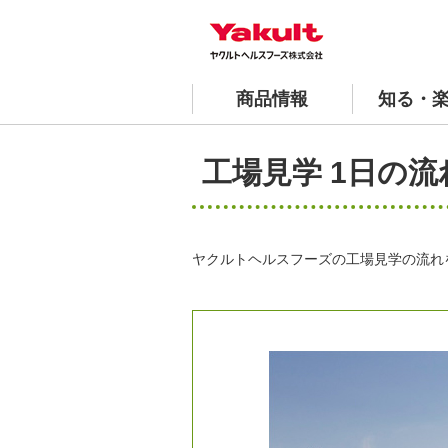
商品情報
知る・
青汁 商品一覧
おすすめレシピ
工場見学 1日の流れ
安全と品質への取り組み
会社案内
よくあるご質問
工場見学 1日の流
ヤクルトの国産ケール青汁
沿革
スペシャ
ヤクルトヘルスフーズの工場見学の流れ