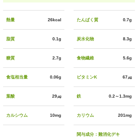
熱量
26kcal
たんぱく質
0.7g
脂質
0.1g
炭水化物
8.3g
糖質
2.7g
食物繊維
5.6g
食塩相当量
0.06g
ビタミンK
67㎍
葉酸
29㎍
鉄
0.2～1.3mg
カルシウム
10mg
カリウム
201mg
関与成分：難消化デキ