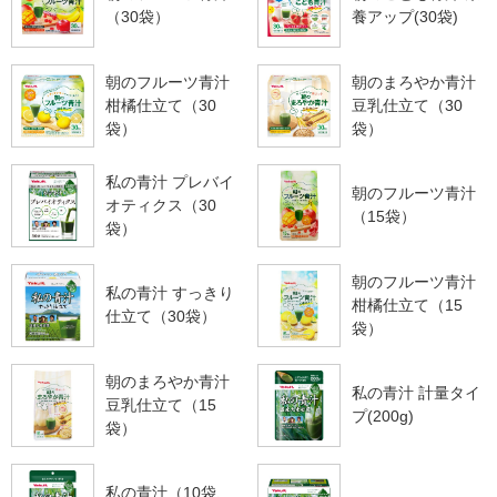
（30袋）
養アップ(30袋)
朝のフルーツ青汁
朝のまろやか青汁
柑橘仕立て（30
豆乳仕立て（30
袋）
袋）
私の青汁 プレバイ
朝のフルーツ青汁
オティクス（30
（15袋）
袋）
朝のフルーツ青汁
私の青汁 すっきり
柑橘仕立て（15
仕立て（30袋）
袋）
朝のまろやか青汁
私の青汁 計量タイ
豆乳仕立て（15
プ(200g)
袋）
私の青汁（10袋、