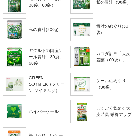
私の青汁（90袋）
30袋、60袋）
青汁のめぐり(30
私の青汁(200g)
袋)
ヤクルトの国産ケ
カラダ計画「大麦
ール青汁（30袋、
若葉（60袋）」
60袋）
GREEN
ケールのめぐり
SOYMILK（グリー
（30袋）
ン ソイミルク）
ごくごく飲める大
ハイパーケール
麦若葉 栄養アップ
毎日うれしいケー