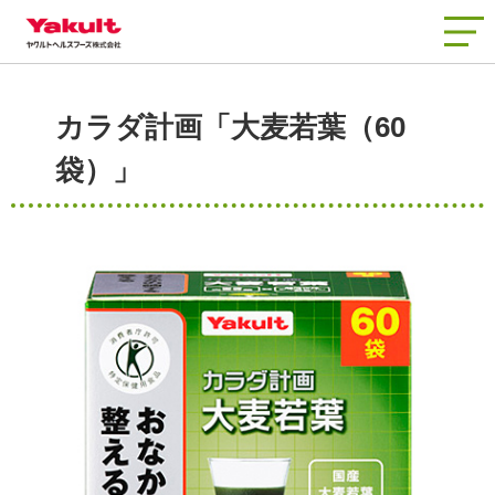
商品情報
カラダ計画「大麦若葉（60
知る・楽しむ
袋）」
工場見学
品質と安全
会社情報
お客さまサポート
新着情報
よくあるご質問