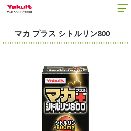
商品情報
マカ プラス シトルリン800
知る・楽しむ
工場見学
品質と安全
会社情報
お客さまサポート
新着情報
よくあるご質問