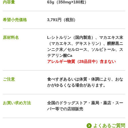
内容量
63g（350mg×180粒）
希望小売価格
3,791円（税別）
原材料名
L-シトルリン（国内製造）、マカエキス末
（マカエキス、デキストリン）、醗酵黒ニ
ンニク末／セルロース、ソルビトール、ス
テアリン酸Ca
アレルギー物質（28品目中）含まない
ご注意
食べすぎあるいは体質・体調により、おな
かがゆるくなる場合があります。
お買い求め方法
全国のドラッグストア・薬局・薬店・スー
パー等での店頭販売
よくあるご質問