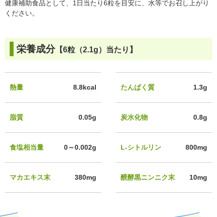
健康補助食品として、1日当たり6粒を目安に、水等でお召し上がり
ください。
栄養成分
【6粒（2.1g）当たり】
熱量
8.8kcal
たんぱく質
1.3g
脂質
0.05g
炭水化物
0.8g
食塩相当量
0～0.002g
L-シトルリン
800mg
マカエキス末
380mg
醗酵黒ニンニク末
10mg