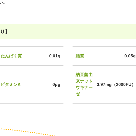
い。
たり】
たんぱく質
0.01g
脂質
0.05g
納豆菌由
来ナット
ビタミンK
0μg
3.97mg（2000FU）
ウキナー
ゼ