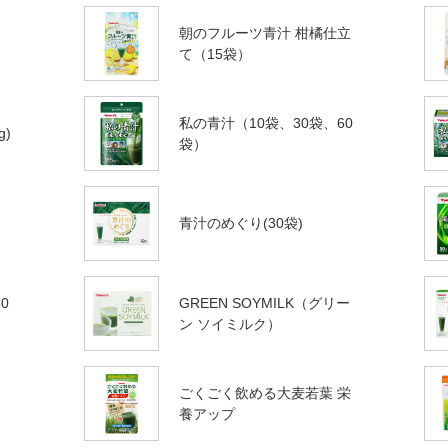
朝のフルーツ青汁 柑橘仕立
て（15袋）
私の青汁（10袋、30袋、60
g)
袋）
青汁のめぐり(30袋)
0
GREEN SOYMILK（グリー
ン ソイミルク）
ごくごく飲める大麦若葉 栄
養アップ