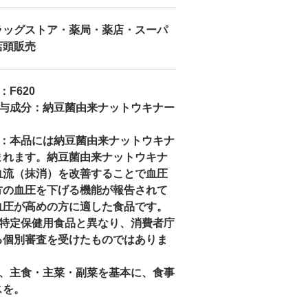
ラッグストア・薬局・薬店・スーパ
店頭販売
F620
関与成分：納豆菌由来ナットウキナー
示：本品には納豆菌由来ナットウキナ
まれます。納豆菌由来ナットウキナ
血流（抹消）を改善することで血圧
方の血圧を下げる機能が報告されて
血圧が高めの方に適した食品です。
、特定保健用食品と異なり、消費者庁
る個別審査を受けたものではありま
は、主食・主菜・副菜を基本に、食事
スを。