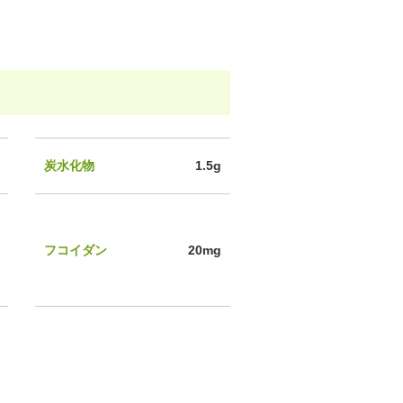
炭水化物
1.5g
フコイダン
20mg