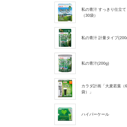
私の青汁 すっきり仕立て
（30袋）
私の青汁 計量タイプ(200
私の青汁(200g)
カラダ計画「大麦若葉（6
袋）」
ハイパーケール