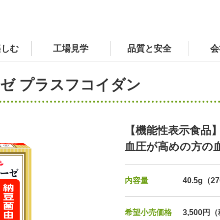
楽しむ
工場見学
品質と安全
会
サプリメント 商品一覧
TVCM紹介ページ
原材料へのこだわり
社長挨拶
個人情報の保護
私の
採用
ゼ プラスフコイダン
ルサイト
環境へのとりくみ
【機能性表示食品
血圧が高めの方の
内容量
40.5g（2
希望小売価格
3,500円