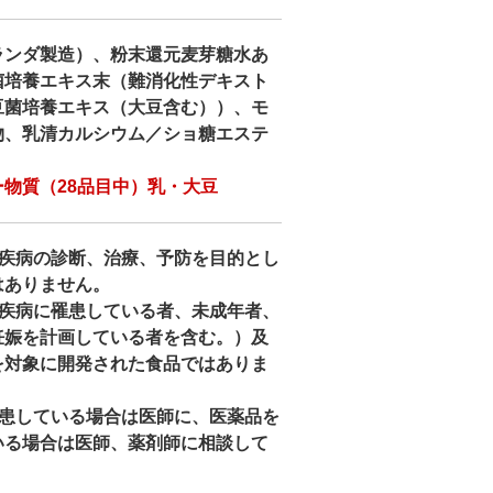
ランダ製造）、粉末還元麦芽糖水あ
菌培養エキス末（難消化性デキスト
豆菌培養エキス（大豆含む））、モ
物、乳清カルシウム／ショ糖エステ
物質（28品目中）乳・大豆
、疾病の診断、治療、予防を目的とし
はありません。
、疾病に罹患している者、未成年者、
妊娠を計画している者を含む。）及
を対象に開発された食品ではありま
罹患している場合は医師に、医薬品を
いる場合は医師、薬剤師に相談して
。