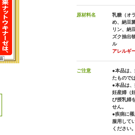
原材料名
乳糖（オ
め、納豆
リン、納
ズク抽出
ル
アレルギー
ご注意
●本品は
たもので
●本品は
妊産婦（
び授乳婦
せん。
●疾病に
服用して
ください