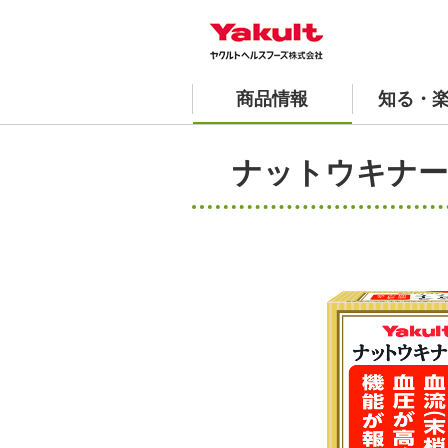
商品情報
知る・
青汁 商品一覧
おすすめレシピ
工場見学 1日の流れ
安全と品質への取り組み
会社案内
よくあるご質問
ナットウキナー
ヤクルトの国産ケール青汁
沿革
スペシャ