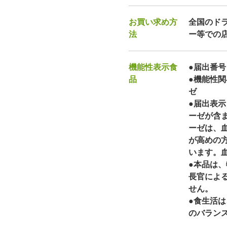
お買い求め方
全国のド
法
ー等での
機能性表示食
●届出番号：
品
●機能性
ゼ
●届出表
ーゼが含
ーゼは、
が高めの
います。
●本品は
長官によ
せん。
●食生活
のバラン