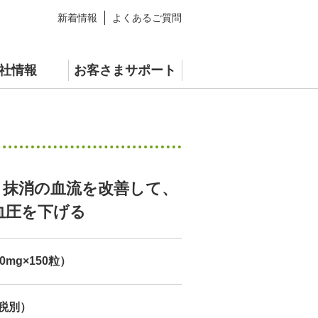
新着情報
よくあるご質問
社情報
お客さまサポート
青汁
情報
スペシャルサイト
】抹消の血流を改善して、
血圧を下げる
70mg×150粒）
（税別）