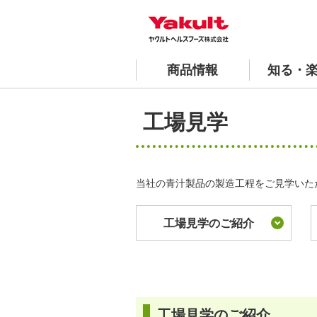
商品情報
知る・
青汁 商品一覧
おすすめレシピ
工場見学 1日の流れ
安全と品質への取り組み
会社案内
よくあるご質問
工場見学
ヤクルトの国産ケール青汁
沿革
スペシャ
当社の青汁製品の製造工程をご見学いた
工場見学のご紹介
工場見学のご紹介