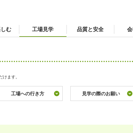
楽しむ
工場見学
品質と安全
会
サプリメント 商品一覧
TVCM紹介ページ
原材料へのこだわり
社長挨拶
個人情報の保護
私の
採用
ルサイト
環境へのとりくみ
だけます。
工場への行き方
見学の際のお願い